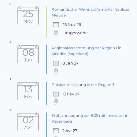
Romantischer Weihnachtsmarkt - Schloss
25
Merode
Nov
25 Nov 26
Langerwehe
Regionalversammlung der Region 1 in
08
Menden (Sauerland)
Jan
8 Jan 27
Präsidiumssitzung in der Region 3
13
13 Fév 27
Fév
Frühjahrstagung der EGS mit Investitur in
02
Keyenberg
Avr
2 Avr 27