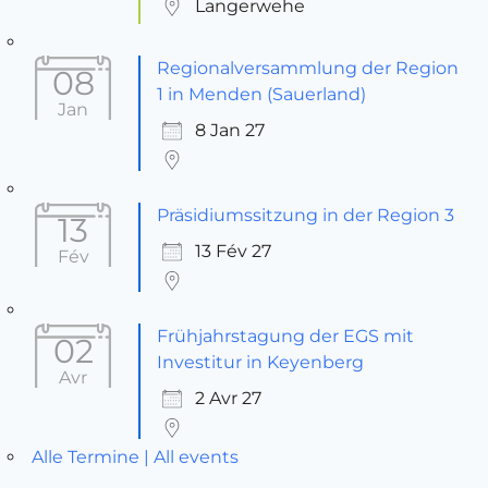
Langerwehe
Regionalversammlung der Region
08
1 in Menden (Sauerland)
Jan
8 Jan 27
Präsidiumssitzung in der Region 3
13
13 Fév 27
Fév
Frühjahrstagung der EGS mit
02
Investitur in Keyenberg
Avr
2 Avr 27
Alle Termine | All events