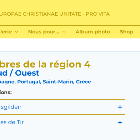
UROPAE CHRISTIANAE UNITATE - PRO VITA
lerie
Nous pour…
Album photo
Shop
res de la région 4
d / Ouest
agne, Portugal, Saint-Marin, Grèce
ions:
rsgilden
es de Tir