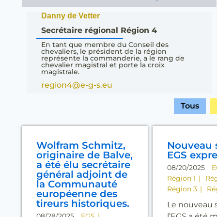
Danny de Vetter
Secrétaire régional Région 4
En tant que membre du Conseil des
chevaliers, le président de la région
représente la commanderie, a le rang de
chevalier magistral et porte la croix
magistrale.
region4@e-g-s.eu
Tous
Wolfram Schmitz,
Nouveau 
originaire de Balve,
EGS expre
a été élu secrétaire
08/20/2025
E
général adjoint de
Région 1
Rég
la Communauté
Région 3
Ré
européenne des
tireurs historiques.
Le nouveau 
08/28/2025
EGS
l’EGS a été m