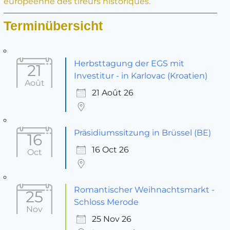
européenne des tireurs historiques.
Terminübersicht
Herbsttagung der EGS mit
21
Investitur - in Karlovac (Kroatien)
Août
21 Août 26
Präsidiumssitzung in Brüssel (BE)
16
16 Oct 26
Oct
Romantischer Weihnachtsmarkt -
25
Schloss Merode
Nov
25 Nov 26