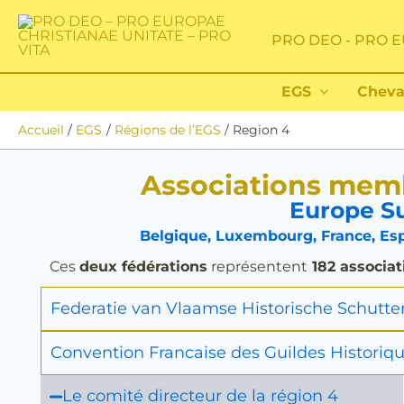
Aller
au
PRO DEO - PRO E
contenu
EGS
Cheva
Accueil
EGS
Régions de l’EGS
Region 4
Associations memb
Europe Su
Belgique, Luxembourg, France, Esp
Ces
deux fédérations
représentent
182 associat
Federatie van Vlaamse Historische Schutte
Convention Francaise des Guildes Historiqu
Le comité directeur de la région 4