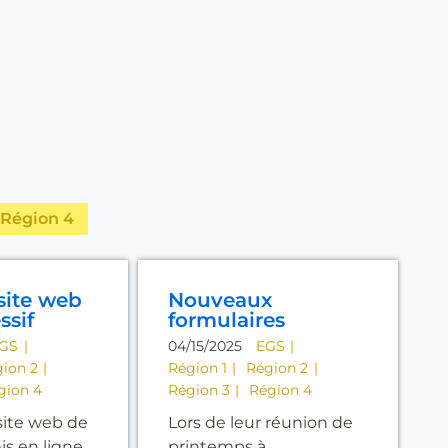
Région 4
site web
Nouveaux
ssif
formulaires
GS
04/15/2025
EGS
ion 2
Région 1
Région 2
gion 4
Région 3
Région 4
site web de
Lors de leur réunion de
is en ligne
printemps à