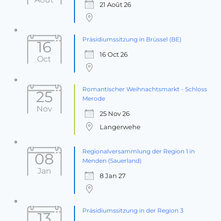
21 Août 26
Präsidiumssitzung in Brüssel (BE)
16
16 Oct 26
Oct
Romantischer Weihnachtsmarkt - Schloss
25
Merode
Nov
25 Nov 26
Langerwehe
Regionalversammlung der Region 1 in
08
Menden (Sauerland)
Jan
8 Jan 27
Präsidiumssitzung in der Region 3
13