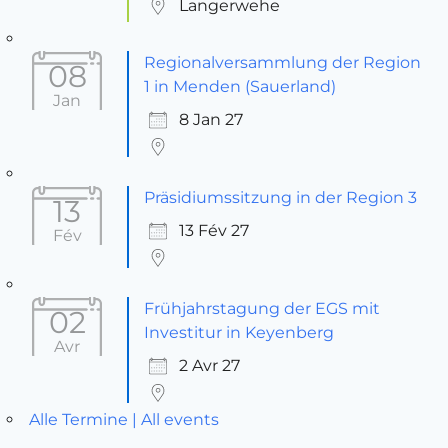
Langerwehe
Regionalversammlung der Region
08
1 in Menden (Sauerland)
Jan
8 Jan 27
Präsidiumssitzung in der Region 3
13
13 Fév 27
Fév
Frühjahrstagung der EGS mit
02
Investitur in Keyenberg
Avr
2 Avr 27
Alle Termine | All events