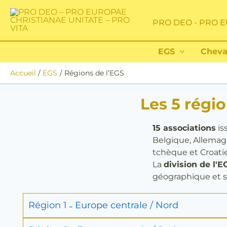
Aller
au
PRO DEO - PRO E
contenu
EGS
Cheva
Accueil
EGS
Régions de l’EGS
Les 5 régio
15 associations
is
Belgique, Allemag
tchèque et Croatie
La
division de l'E
géographique et se
Région 1 ˗ Europe centrale / Nord