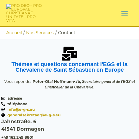
Aller
au
contenu
Accueil
Nos Services
Contact
Thèmes et questions concernant l'EGS et la
Chevalerie de Saint Sébastien en Europe
Vous répondra
Peter-Olaf Hoffmann</b,
Sécrétaire général de l'EGS et
.
Chancelier de la Chevalerie
adresse
téléphone
info@e-g-s.eu
generalsekretaer@e-g-s.eu
Jahnstraße. 6
41541 Dormagen
+49 162 249 8801