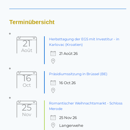
Terminübersicht
Herbsttagung der EGS mit Investitur - in
21
Karlovac (Kroatien)
Août
21 Août 26
Präsidiumssitzung in Brüssel (BE)
16
16 Oct 26
Oct
Romantischer Weihnachtsmarkt - Schloss
25
Merode
Nov
25 Nov 26
Langerwehe