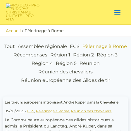
Aller
Filtrer
au
contenu
les
publications
Accueil
Pèlerinage à Rome
par
Tout
Assemblée régionale
EGS
Pèlerinage à Rome
catégorie
Récompenses
Région 1
Région 2
Région 3
Région 4
Région 5
Réunion
Réunion des chevaliers
Réunion européenne des Gildes de tir
Les
Les tireurs européens intronisent André Kuper dans la Chevalerie
tireurs
05/30/2025
•
EGS
,
Pèlerinage à Rome
,
Réunion des chevaliers
européens
intronisent
La Communaute européenne des gildes historiques a
André
admis le Président du Landtag, André Kuper, dans sa