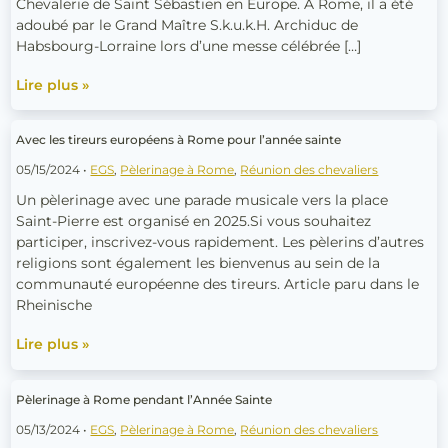
Kuper
Chevalerie de Saint Sébastien en Europe. À Rome, il a été
dans
adoubé par le Grand Maître S.k.u.k.H. Archiduc de
la
Habsbourg-Lorraine lors d’une messe célébrée […]
Chevalerie
Lire plus »
Avec
Avec les tireurs européens à Rome pour l’année sainte
les
05/15/2024
•
EGS
,
Pèlerinage à Rome
,
Réunion des chevaliers
tireurs
européens
Un pèlerinage avec une parade musicale vers la place
à
Saint-Pierre est organisé en 2025.Si vous souhaitez
Rome
participer, inscrivez-vous rapidement. Les pèlerins d’autres
pour
religions sont également les bienvenus au sein de la
l’année
communauté européenne des tireurs. Article paru dans le
sainte
Rheinische
Lire plus »
Pèlerinage
Pèlerinage à Rome pendant l’Année Sainte
à
05/13/2024
•
EGS
,
Pèlerinage à Rome
,
Réunion des chevaliers
Rome