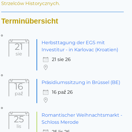
Strzelców Historycznych.
Terminübersicht
Herbsttagung der EGS mit
21
Investitur - in Karlovac (Kroatien)
sie
21 sie 26
Präsidiumssitzung in Brüssel (BE)
16
16 paź 26
paź
Romantischer Weihnachtsmarkt -
25
Schloss Merode
lis
25 lis 26