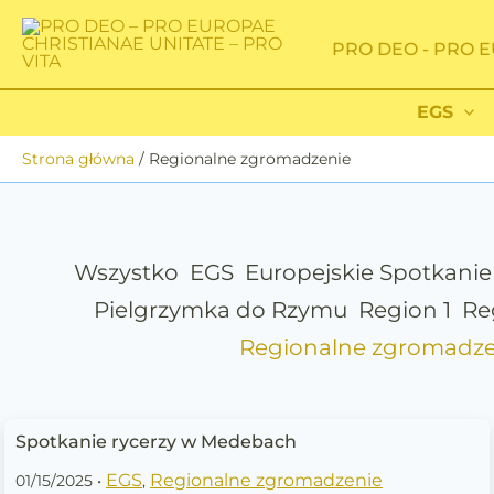
Filter posts by category
Przejdź
do
PRO DEO - PRO E
treści
EGS
Strona główna
Regionalne zgromadzenie
Wszystko
EGS
Europejskie Spotkanie
Pielgrzymka do Rzymu
Region 1
Re
Regionalne zgromadze
Spotkanie
Spotkanie rycerzy w Medebach
rycerzy
EGS
Regionalne zgromadzenie
01/15/2025
•
,
w