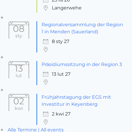
Langerwehe
Regionalversammlung der Region
08
1 in Menden (Sauerland)
sty
8 sty 27
Präsidiumssitzung in der Region 3
13
13 lut 27
lut
Frühjahrstagung der EGS mit
02
Investitur in Keyenberg
kwi
2 kwi 27
Alle Termine | All events