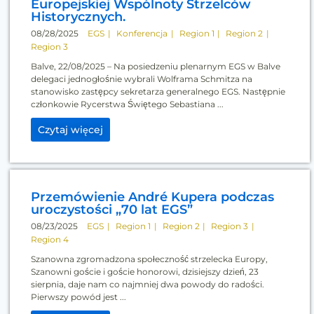
Europejskiej Wspólnoty Strzelców
Historycznych.
08/28/2025
EGS
Konferencja
Region 1
Region 2
Region 3
Balve, 22/08/2025 – Na posiedzeniu plenarnym EGS w Balve
delegaci jednogłośnie wybrali Wolframa Schmitza na
stanowisko zastępcy sekretarza generalnego EGS. Następnie
członkowie Rycerstwa Świętego Sebastiana ...
Czytaj więcej
Przemówienie André Kupera podczas
uroczystości „70 lat EGS”
08/23/2025
EGS
Region 1
Region 2
Region 3
Region 4
Szanowna zgromadzona społeczność strzelecka Europy,
Szanowni goście i goście honorowi, dzisiejszy dzień, 23
sierpnia, daje nam co najmniej dwa powody do radości.
Pierwszy powód jest ...