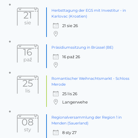
Herbsttagung der EGS mit Investitur - in
21
Karlovac (Kroatien)
sie
21 sie 26
Präsidiumssitzung in Brüssel (BE)
16
16 paź 26
paź
Romantischer Weihnachtsmarkt - Schloss
25
Merode
lis
25 lis 26
Langerwehe
Regionalversammlung der Region 1 in
08
Menden (Sauerland)
sty
8 sty 27