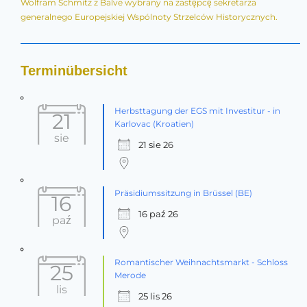
Wolfram Schmitz z Balve wybrany na zastępcę sekretarza
generalnego Europejskiej Wspólnoty Strzelców Historycznych.
Terminübersicht
Herbsttagung der EGS mit Investitur - in
21
Karlovac (Kroatien)
sie
21 sie 26
Präsidiumssitzung in Brüssel (BE)
16
16 paź 26
paź
Romantischer Weihnachtsmarkt - Schloss
25
Merode
lis
25 lis 26