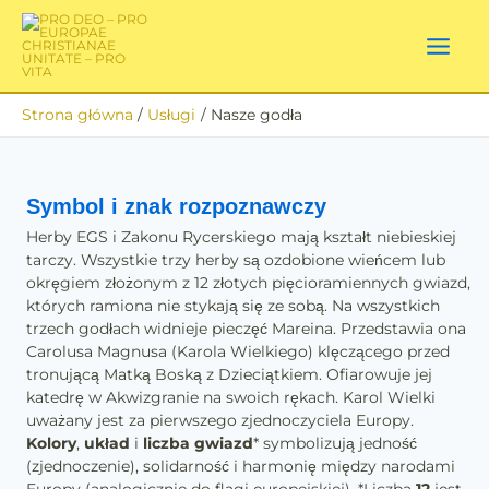
Przejdź
do
treści
Strona główna
Usługi
Nasze godła
Symbol i znak rozpoznawczy
Herby EGS i Zakonu Rycerskiego mają kształt niebieskiej
tarczy. Wszystkie trzy herby są ozdobione wieńcem lub
okręgiem złożonym z 12 złotych pięcioramiennych gwiazd,
których ramiona nie stykają się ze sobą. Na wszystkich
trzech godłach widnieje pieczęć Mareina. Przedstawia ona
Carolusa Magnusa
(Karola Wielkiego) klęczącego przed
tronującą Matką Boską z Dzieciątkiem. Ofiarowuje jej
katedrę w Akwizgranie na swoich rękach. Karol Wielki
uważany jest za pierwszego zjednoczyciela Europy.
Kolory
,
układ
i
liczba gwiazd
*
symbolizują jedność
(zjednoczenie), solidarność i harmonię między narodami