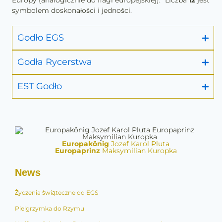
Europy (analogicznie do flagi europejskiej). *Liczba
12
jest
symbolem doskonałości i jedności.
Godło EGS
Godła Rycerstwa
EST Godło
Europakönig
Jozef Karol Pluta
Europaprinz
Maksymilian Kuropka
News
Życzenia świąteczne od EGS
Pielgrzymka do Rzymu