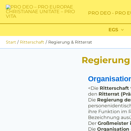
Zum
Inhalt
PRO DEO - PRO E
springen
EGS
Start
Ritterschaft
Regierung & Ritterrat
Regierung 
Organisation
<Die
Ritterschaft
den
Ritterrat (Pr
Die
Regierung der
personenidentisch
ihre Funktion im R
Bezeichnung aus
Der
Großmeister 
Die
Organisation 