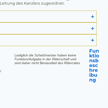
Leitung des Kanzlers zugeordnet.
Fun
ktio
Lediglich die Schießmeister haben keine
Funktion/Aufgabe in der Ritterschaft und
nsb
sind daher nicht Bestandteil des Ritterrates.
esc
hre
n
ibu
ng