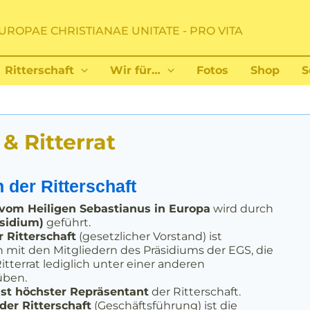
UROPAE CHRISTIANAE UNITATE - PRO VITA
Ritterschaft
Wir für…
Fotos
Shop
S
& Ritterrat
 der Ritterschaft
 vom Heiligen Sebastianus in Europa
wird durch
äsidium)
geführt.
 Ritterschaft
(gesetzlicher Vorstand) ist
 mit den Mitgliedern des Präsidiums der EGS, die
itterrat lediglich unter einer anderen
üben.
ist höchster Repräsentant
der Ritterschaft.
der Ritterschaft
(Geschäftsführung) ist die