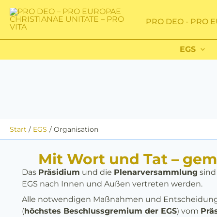
Zum
Inhalt
PRO DEO - PRO E
springen
EGS
Start
EGS
Organisation
Mit Wort und Tat – ge
Das
Präsidium
und die
Plenarversammlung
sind
EGS nach Innen und Außen vertreten werden.
Alle notwendigen Maßnahmen und Entscheidung
(
höchstes Beschlussgremium
der EGS
) vom
Prä