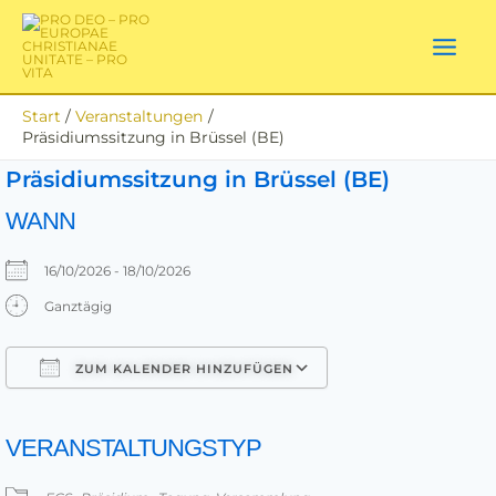
Zum
Inhalt
springen
Start
Veranstaltungen
Präsidiumssitzung in Brüssel (BE)
Präsidiumssitzung in Brüssel (BE)
WANN
16/10/2026 - 18/10/2026
Ganztägig
ZUM KALENDER HINZUFÜGEN
ICS herunterladen
Google Kalender
iCalendar
Office 365
Outlook Live
VERANSTALTUNGSTYP