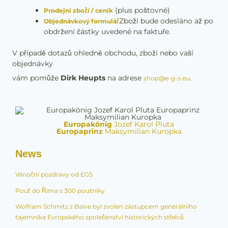
(plus poštovné)
Prodejní zboží / ceník
Zboží bude odesláno až po
Objednávkový formulář
obdržení částky uvedené na faktuře.
V případě dotazů ohledně obchodu, zboží nebo vaší
objednávky
vám pomůže
Dirk Heupts
na adrese
.
shop@e-g-s.eu
Europakönig
Jozef Karol Pluta
Europaprinz
Maksymilian Kuropka
News
Vánoční pozdravy od EGS
Pouť do Říma s 300 poutníky
Wolfram Schmitz z Balve byl zvolen zástupcem generálního
tajemníka Evropského společenství historických střelců.