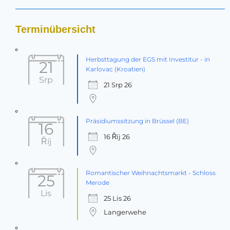
Terminübersicht
Herbsttagung der EGS mit Investitur - in
21
Karlovac (Kroatien)
Srp
21 Srp 26
Präsidiumssitzung in Brüssel (BE)
16
16 Říj 26
Říj
Romantischer Weihnachtsmarkt - Schloss
25
Merode
Lis
25 Lis 26
Langerwehe