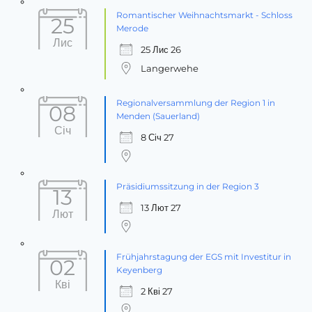
Romantischer Weihnachtsmarkt - Schloss
25
Merode
Лис
25 Лис 26
Langerwehe
Regionalversammlung der Region 1 in
08
Menden (Sauerland)
Січ
8 Січ 27
Präsidiumssitzung in der Region 3
13
13 Лют 27
Лют
Frühjahrstagung der EGS mit Investitur in
02
Keyenberg
Кві
2 Кві 27