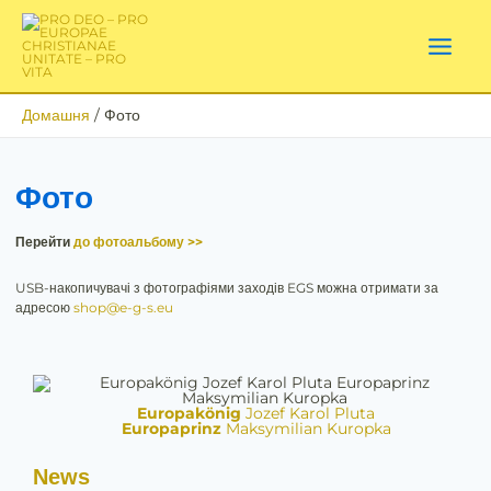
Перейти
до
вмісту
Домашня
Фото
Фото
Перейти
до фотоальбому >>
USB-накопичувачі з фотографіями заходів EGS можна отримати за
адресою
shop@e-g-s.eu
Europakönig
Jozef Karol Pluta
Europaprinz
Maksymilian Kuropka
News