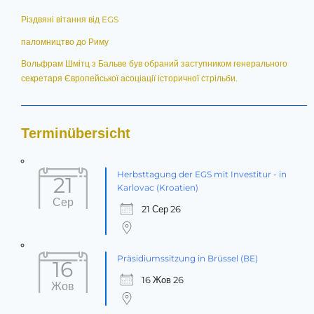
Різдвяні вітання від EGS
паломництво до Риму
Вольфрам Шмітц з Бальве був обраний заступником генерального
секретаря Європейської асоціації історичної стрільби.
Terminübersicht
Herbsttagung der EGS mit Investitur - in
21
Karlovac (Kroatien)
Сер
21 Сер 26
Präsidiumssitzung in Brüssel (BE)
16
16 Жов 26
Жов