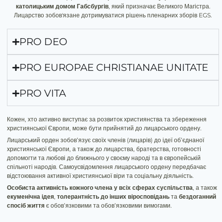
католицьким домом Габсбургів
, який призначає Великого Магістра.
Лицарство зобов'язане дотримуватися рішень пленарних зборів EGS.
PRO DEO
PRO EUROPAE CHRISTIANAE UNITATE
PRO VITA
Кожен, хто активно виступає за розвиток християнства та збереження
християнської Європи, може бути прийнятий до лицарського ордену.
Лицарський орден зобов’язує своїх членів (лицарів) до ідеї об’єднаної
християнської Європи, а також до лицарства, братерства, готовності
допомогти та любові до ближнього у своєму народі та в європейській
спільноті народів. Самоусвідомлення лицарського ордену передбачає
відстоювання активної християнської віри та соціальну діяльність.
Особиста активність кожного члена у всіх сферах суспільства
, а також
екуменічна ідея
,
толерантність до інших віросповідань
та
бездоганний
спосіб життя
є обов’язковими та обов’язковими вимогами.