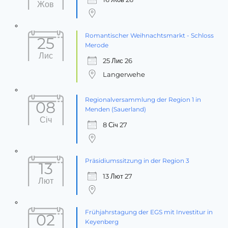
Жов
Romantischer Weihnachtsmarkt - Schloss
25
Merode
Лис
25 Лис 26
Langerwehe
Regionalversammlung der Region 1 in
08
Menden (Sauerland)
Січ
8 Січ 27
Präsidiumssitzung in der Region 3
13
13 Лют 27
Лют
Frühjahrstagung der EGS mit Investitur in
02
Keyenberg