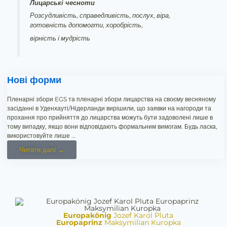
Лицарські чесноти
Розсудливість, справедливість, послух, віра,
готовність допомогти, хоробрість,
вірність і мудрість
Нові форми
Пленарні збори EGS та пленарні збори лицарства на своєму весняному
засіданні в Уденхауті/Нідерланди вирішили, що заявки на нагороди та
прохання про прийняття до лицарства можуть бути задоволені лише в
тому випадку, якщо вони відповідають формальним вимогам. Будь ласка,
використовуйте лише ...
Читати далі →
Europakönig
Jozef Karol Pluta
Europaprinz
Maksymilian Kuropka