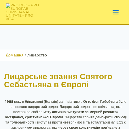
Перейти
до
вмісту
Домашня
лицарство
Лицарське звання Святого
Себастьяна в Європі
1985
року в Ейндговені (Бельгія) за ініціативою
Отто фон Габсбурга
було
засновано лицарський орден. Лицарський орден – це спільнота, яка
поставила собі за мету
активно виступати за мирний розвиток
об'єднаної, християнської Європи
. Лицарство сприяє демократії, свободі
та толерантності і виступає проти нетерпимості та тоталітаризму. EGS є
засновником лицарства, яке
через свою конституцію
пов'язане з