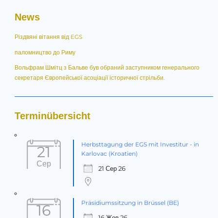
News
Різдвяні вітання від EGS
паломництво до Риму
Вольфрам Шмітц з Бальве був обраний заступником генерального
секретаря Європейської асоціації історичної стрільби.
Terminübersicht
Herbsttagung der EGS mit Investitur - in
21
Karlovac (Kroatien)
Сер
21 Сер 26
Präsidiumssitzung in Brüssel (BE)
16
16 Жов 26